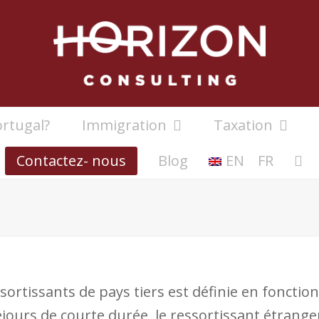
rtugal?
Immigration
Taxation
Contactez- nous
Blog
EN
FR
ortissants de pays tiers est définie en fonction 
jours de courte durée, le ressortissant étranger