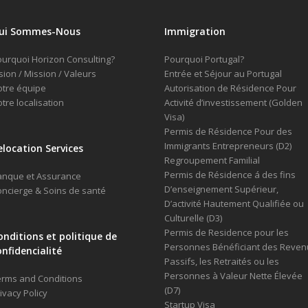
ui Sommes-Nous
Immigration
urquoi Horizon Consulting?
Pourquoi Portugal?
sion / Mission / Valeurs
Entrée et Séjour au Portugal
tre équipe
Autorisation de Résidence Pour
tre localisation
Activité d’investissement (Golden
Visa)
Permis de Résidence Pour des
Immigrants Entrepreneurs (D2)
elocation Services
Regroupement Familial
Permis de Résidence á des fins
anque et Assurance
D’enseignement Supérieur,
ncierge & Soins de santé
D’activité Hautement Qualifiée ou
Culturelle (D3)
Permis de Residence pour les
onditions et politique de
Personnes Bénéficiant des Reven
onfidencialité
Passifs, les Retraités ou les
Personnes à Valeur Nette Élevée
rms and Conditions
(D7)
ivacy Policy
Startup Visa