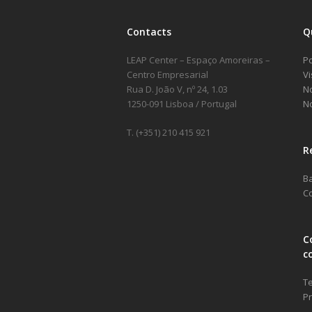
Contacts
Q
LEAP Center – Espaço Amoreiras –
Po
Centro Empresarial
Vi
Rua D. João V, nº 24, 1.03
No
1250-091 Lisboa / Portugal
No
T. (+351) 210 415 921
R
B
Co
C
c
Te
Pr