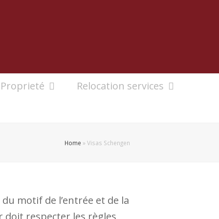
Proprieté
Relocation services
Home
»
Visas Schengen
du motif de l’entrée et de la
 doit respecter les règles