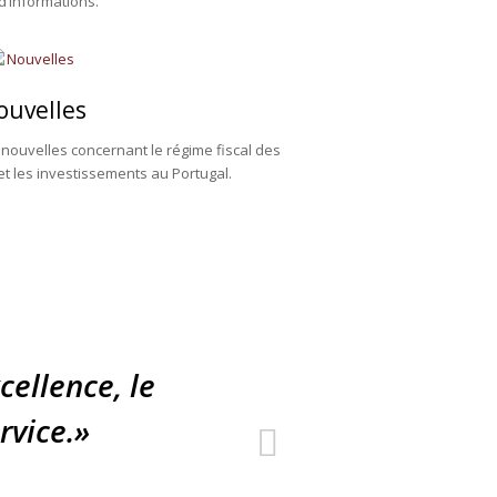
d’informations.
ouvelles
 nouvelles concernant le régime fiscal des
et les investissements au Portugal.
cellence, le
«Je n
rvice.»