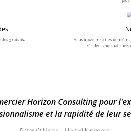
plus 
des
N
ides gratuits
.
Vous trouverez ici les dernières
résidents non habituels 
mercier Horizon Consulting pour l'ex
sionnalisme et la rapidité de leur se
Peter Williams – United Kingdom.