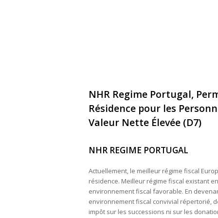
NHR Regime Portugal, Permi
Résidence pour les Personne
Valeur Nette Élevée (D7)
NHR REGIME PORTUGAL
Actuellement, le meilleur régime fiscal Eur
résidence. Meilleur régime fiscal existant 
environnement fiscal favorable. En devenan
environnement fiscal convivial répertorié, 
impôt sur les successions ni sur les donatio