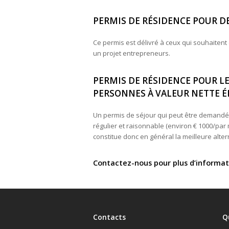
PERMIS DE RÉSIDENCE POUR D
Ce permis est délivré à ceux qui souhaiten
un projet entrepreneurs.
PERMIS DE RÉSIDENCE POUR LE
PERSONNES À VALEUR NETTE ÉL
Un permis de séjour qui peut être demandé p
régulier et raisonnable (environ € 1000/par m
constitue donc en général la meilleure alte
Contactez-nous
pour plus d’informati
Contacts
Q