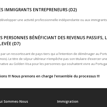
ES IMMIGRANTS ENTREPRENEURS (D2)
t développer une activité professionnelle indépendante ou aux immigrant
S PERSONNES BÉNÉFICIANT DES REVENUS PASSIFS, L
EVÉE (D7)
ar un ressortissant de pays tiers qui a l’intention de déménager au Portu
ois). Le titre de séjour ultérieur n’empêche pas son titulaire d’exercer une
rnative au Golden Visa pour les personnes qui souhaitent vivre au Portugal 
ons !!! Nous prenons en charge l’ensemble du processus !!!
ui Sommes-Nous
Immigration