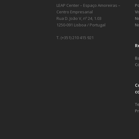
LEAP Center – Espaço Amoreiras –
Po
Centro Empresarial
Vi
Rua D. João V, nº 24, 1.03
No
1250-091 Lisboa / Portugal
No
T. (+351) 210 415 921
R
B
Co
C
c
Te
Pr