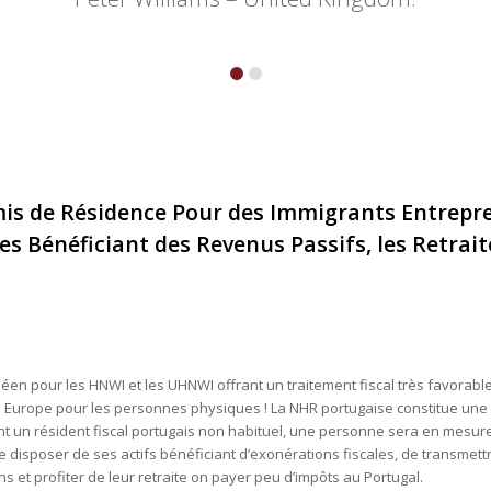
s de Résidence Pour des Immigrants Entrepre
s Bénéficiant des Revenus Passifs, les Retrait
opéen pour les HNWI et les UHNWI offrant un traitement fiscal très favorab
en Europe pour les personnes physiques ! La NHR portugaise constitue une 
t un résident fiscal portugais non habituel, une personne sera en mesur
de disposer de ses actifs bénéficiant d’exonérations fiscales, de transmet
ns et profiter de leur retraite on payer peu d’impôts au Portugal.