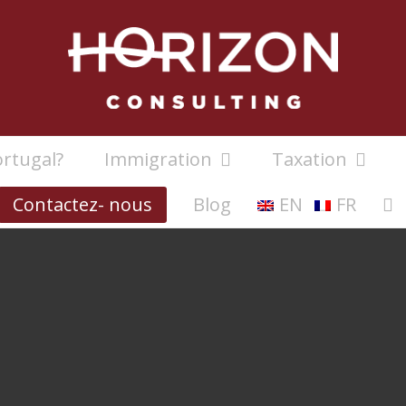
rtugal?
Immigration
Taxation
Contactez- nous
Blog
EN
FR