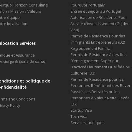
urquoi Horizon Consulting?
Pourquoi Portugal?
sion / Mission / Valeurs
Entrée et Séjour au Portugal
tre équipe
Autorisation de Résidence Pour
tre localisation
Activité d’investissement (Golden
Visa)
Permis de Résidence Pour des
Immigrants Entrepreneurs (D2)
elocation Services
Regroupement Familial
Permis de Résidence á des fins
anque et Assurance
D’enseignement Supérieur,
ncierge & Soins de santé
D’activité Hautement Qualifiée ou
Culturelle (D3)
Permis de Residence pour les
onditions et politique de
Personnes Bénéficiant des Reven
onfidencialité
Passifs, les Retraités ou les
Personnes à Valeur Nette Élevée
rms and Conditions
(D7)
ivacy Policy
Startup Visa
Tech Visa
Services Juridiques