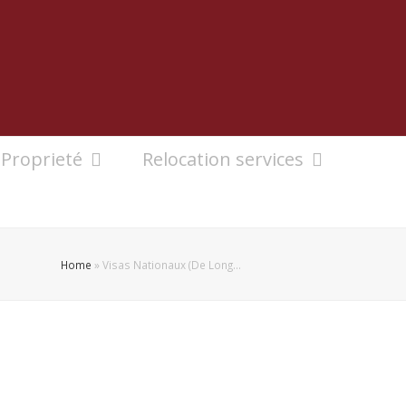
Proprieté
Relocation services
Home
»
Visas Nationaux (De Long…