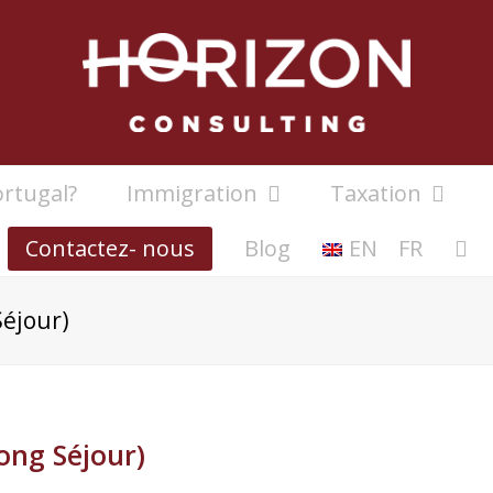
rtugal?
Immigration
Taxation
Contactez- nous
Blog
EN
FR
Séjour)
ong Séjour)