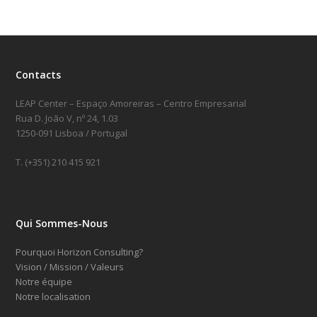
Contacts
LEAP Center – Espaço Amoreiras – Centro Empresarial
Rua D. João V, nº 24, 1.03
1250-091 Lisboa / Portugal
T. (+351) 210 415 921
Qui Sommes-Nous
Pourquoi Horizon Consulting?
Vision / Mission / Valeurs
Notre équipe
Notre localisation